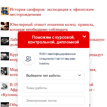
История сапфиров: экспедиция к эфиопским
месторождениям
Ювелирный этикет ношения колец: правила,
которые необходимо соблюдать
Поможем с курсовой,
Лабораторные бриллианты занимают всё большую
контрольной, дипломной
долю рынка
1500+ квалифицированных
Крупнейшую пресноводную жемчужину продадут
специалистов готовы вам
впервые за 240 лет
помочь
Модный тренд 1950-х: ювелирные украшения,
которые приклеивали к телу
В 1905 году на руднике «Премьер» в Южной
Африке добыт самый крупный в мире алмаз -
«Куллинан»
Объяснено загадочное поведение минерала