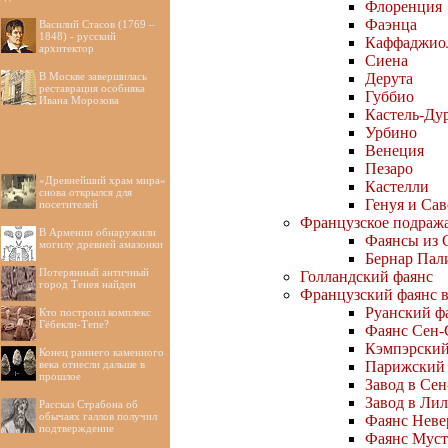
Флоренция
Фаэнца
Василий Стасов (1769 –
1848) - русский
Каффаджио
архитектор
Сиена
В Москве завершилась
Дерута
реставрация особняка
Губбио
Ивана Морозова
Кастель-Ду
Урбино
Венеция
Пезаро
«Древнейший храм мира»
Кастелли
снова открылся для
Генуя и Са
посетителей
Французское подраж
В Армении обнаружили
Фаянсы из 
могилу древней амазонки
Бернар Пал
Потерянный античный
Голландский фаянс
город Тенея найден
Французский фаянс в
Руанский ф
Кто построил комплекс
Гёбекли-Тепе?
Фаянс Сен-
Кэмпэрский
Конец раннего каменного
века отнесли дальше в
Парижский 
прошлое
Завод в Се
Завод в Лил
Рассказ Страбона об
обычаях галлов получил
Фаянс Невер
подтверждение
Фаянс Муст