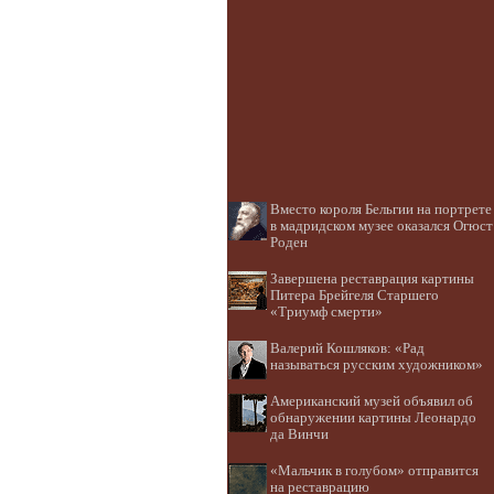
Вместо короля Бельгии на портрете
в мадридском музее оказался Огюст
Роден
Завершена реставрация картины
Питера Брейгеля Старшего
«Триумф смерти»
Валерий Кошляков: «Рад
называться русским художником»
Американский музей объявил об
обнаружении картины Леонардо
да Винчи
«Мальчик в голубом» отправится
на реставрацию