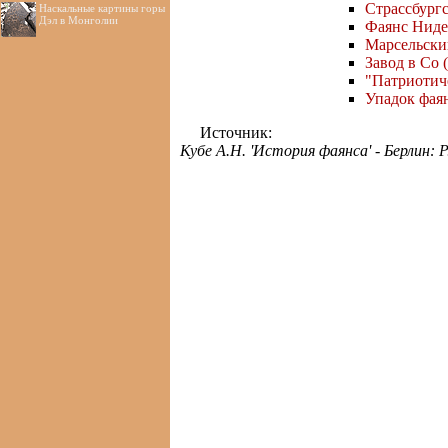
Страссбург
Наскальные картины горы
Дэл в Монголии
Фаянс Ниде
Марсельски
Завод в Со 
"Патриотич
Упадок фаян
Источник:
Кубе А.Н. 'История фаянса' - Берлин: 