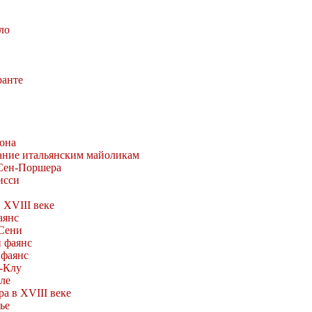
ло
ранте
вона
ание итальянским майоликам
Сен-Поршера
исси
 XVIII веке
аянс
Сени
 фаянс
фаянс
н-Клу
ле
а в XVIII веке
ье