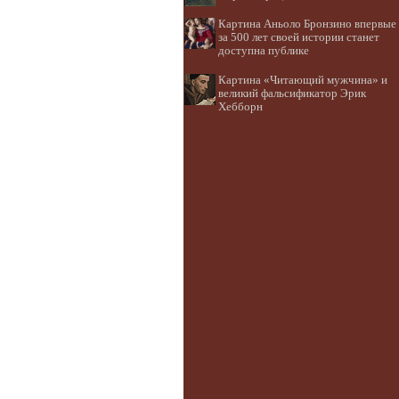
Картина Аньоло Бронзино впервые
за 500 лет своей истории станет
доступна публике
Картина «Читающий мужчина» и
великий фальсификатор Эрик
Хебборн