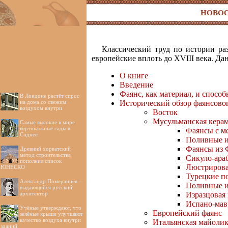
НОВО
Классический труд по истории ра
европейские вплоть до XVIII века. Да
О книге
Введение
Фаянс, как материал, и способ
В Лондоне растёт спрос
на дома со свежим
Исторический обзор фаянсово
воздухом внутри
Восток
Мусульманская кера
Самые высокие в мире
вертикальные сады в
Фаянсы с м
Сиднее
Поливные и
Фаянсы из 
Древний хорватский
метод строительства
Сикуло-ара
пополнил список
Люстрирова
ЮНЕСКО
Турецкие п
Александр Померанцев –
Поливные и
выдающийся русский
архитектор
Изразцовая
Испано-мав
Учёные утверждают, что
Европейский фаянс
зелёные крыши улучшают
качество воздуха внутри
Итальянская майоли
зданий