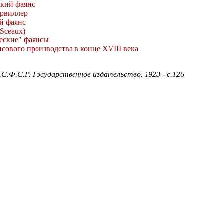
ский фаянс
рвиллер
й фаянс
(Sceaux)
еские" фаянсы
сового производства в конце XVIII века
Р.С.Ф.С.Р. Государственное издательство, 1923 - с.126