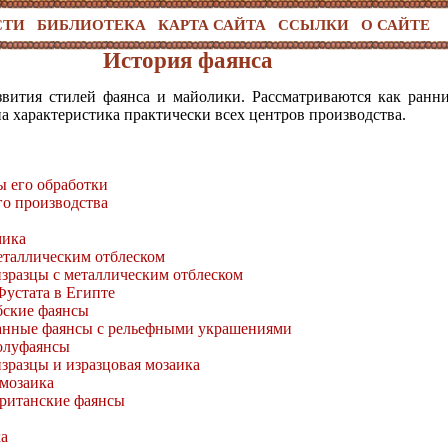
СТИ
БИБЛИОТЕКА
КАРТА САЙТА
ССЫЛКИ
О САЙТЕ
История фаянса
звития стилей фаянса и майолики. Рассматриваются как ранн
на характеристика практически всех центров производства.
ы его обработки
го производства
мика
еталлическим отблеском
зразцы с металлическим отблеском
Фустата в Египте
бские фаянсы
нные фаянсы с рельефными украшениями
олуфаянсы
зразцы и изразцовая мозаика
 мозаика
ританские фаянсы
ка