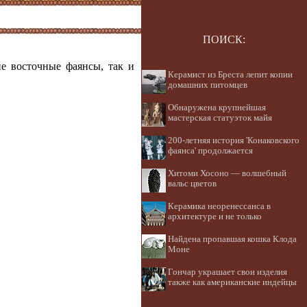
ПОИСК:
ие восточные фаянсы, так и
Керамист из Бреста лепит копии
домашних питомцев
Обнаружена крупнейшая
мастерская статуэток майя
200-летняя история 'Конаковского
фаянса' продолжается
Хитоми Хосоно — волшебный
вальс цветов
Керамика неоренессанса в
архитектуре и не только
Найдена пропавшая кошка Клода
Моне
Гончар украшает свои изделия
также как американские индейцы