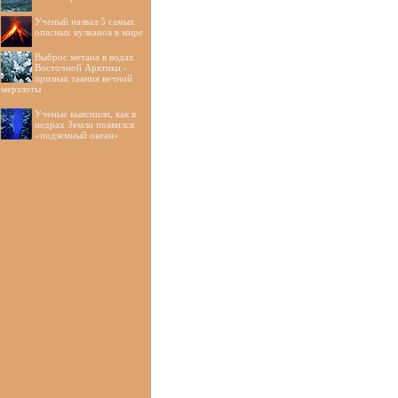
Ученый назвал 5 самых
опасных вулканов в мире
Выброс метана в водах
Восточной Арктики -
признак таяния вечной
мерзлоты
Ученые выяснили, как в
недрах Земли появился
«подземный океан»