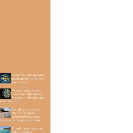
Геофизики обнаружили
вращение внутреннего
ядра Земли
Ученые предсказали
несколько вариантов
будущего объединения
континентов
Российские ученые
спрогнозировали
возможное будущее
Байкальской рифтовой зоны
Тихий океан поглотил
пять островов